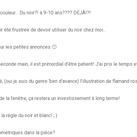
a couleur… Du noir?! à 9-10 ans???? DÉJÀ!?!
r été frustrée de devoir utiliser du noir chez moi…
 sur les petites annonces 🙂
conde main, il est primordial d’être patient! J’ai pris le temps e
ui je suis du genre ‘ben d’avance) l’illustration de flamand rose,
e la fenêtre, ça restera un investissement à long terme!
a règle du noir et blanc! ; )
ométriques dans la pièce?