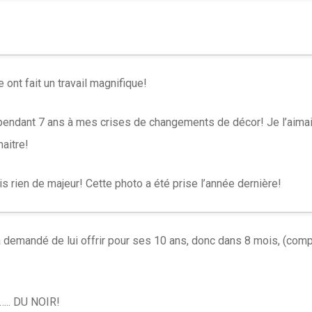
nt fait un travail magnifique!
té pendant 7 ans à mes crises de changements de décor! Je l’ai
aitre!
is rien de majeur! Cette photo a été prise l’année dernière!
 demandé de lui offrir pour ses 10 ans, donc dans 8 mois, (compl
…….. DU NOIR!