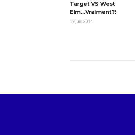
Target VS West
Elm…Vraiment?!
19 juin 2014